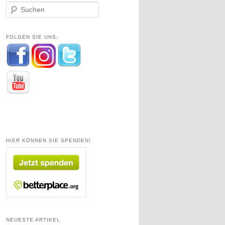
S
u
c
h
FOLGEN SIE UNS:
e
n
HIER KÖNNEN SIE SPENDEN!
NEUESTE ARTIKEL