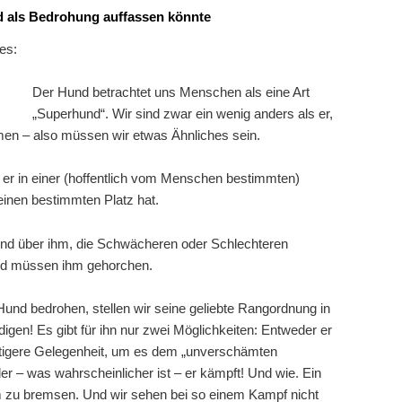
d als Bedrohung auffassen könnte
es:
Der Hund betrachtet uns Menschen als eine Art
„Superhund“. Wir sind zwar ein wenig anders als er,
men – also müssen wir etwas Ähnliches sein.
n er in einer (hoffentlich vom Menschen bestimmten)
inen bestimmten Platz hat.
ind über ihm, die Schwächeren oder Schlechteren
und müssen ihm gehorchen.
Hund bedrohen, stellen wir seine geliebte Rangordnung in
idigen! Es gibt für ihn nur zwei Möglichkeiten: Entweder er
nstigere Gelegenheit, um es dem „unverschämten
 – was wahrscheinlicher ist – er kämpft! Und wie. Ein
m zu bremsen. Und wir sehen bei so einem Kampf nicht