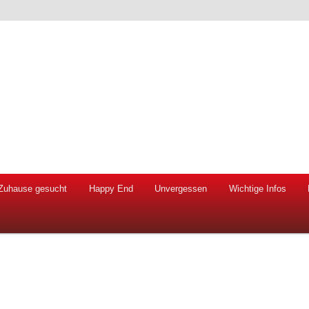
 Hunde und Katzen
ien e.V.
Zuhause gesucht
Happy End
Unvergessen
Wichtige Infos