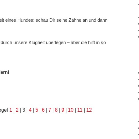
eit eines Hundes; schau Dir seine Zähne an und dann
rch unsere Klugheit überlegen – aber die hilft in so
dern!
egel
1
|
2
| 3 |
4
|
5
|
6
|
7
|
8
|
9
|
10
|
11
|
12