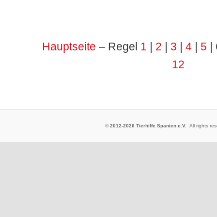
Hauptseite
– Regel
1
|
2
|
3
|
4
|
5
| 
12
©
2012-2026 Tierhilfe Spanien e.V.
All rights 