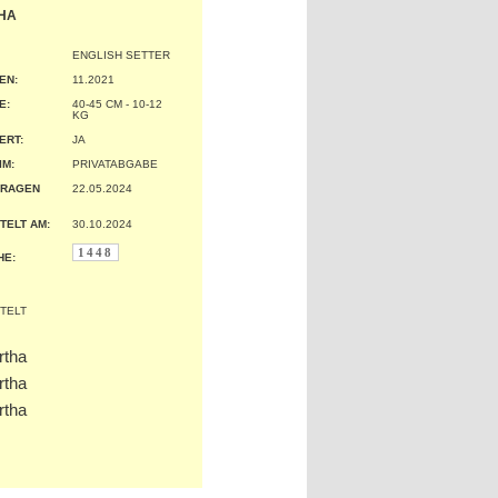
HA
ENGLISH SETTER
EN:
11.2021
:
40-45 CM - 10-12
KG
ERT:
JA
IM:
PRIVATABGABE
TRAGEN
22.05.2024
TELT AM:
30.10.2024
1448
HE: