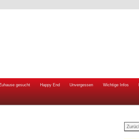
 Hunde und Katzen
ien e.V.
Zuhause gesucht
Happy End
Unvergessen
Wichtige Infos