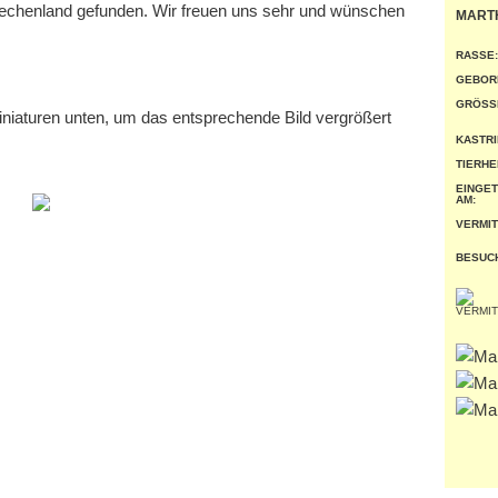
iechenland gefunden. Wir freuen uns sehr und wünschen
MART
RASSE:
GEBOR
GRÖSSE
miniaturen unten, um das entsprechende Bild vergrößert
KASTRI
TIERHE
EINGE
AM:
VERMIT
BESUC