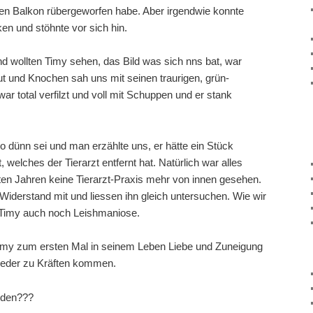
en Balkon rübergeworfen habe. Aber irgendwie konnte
ken und stöhnte vor sich hin.
d wollten Timy sehen, das Bild was sich nns bat, war
ut und Knochen sah uns mit seinen traurigen, grün-
war total verfilzt und voll mit Schuppen und er stank
o dünn sei und man erzählte uns, er hätte ein Stück
welches der Tierarzt entfernt hat. Natürlich war alles
zten Jahren keine Tierarzt-Praxis mehr von innen gesehen.
iderstand mit und liessen ihn gleich untersuchen. Wie wir
 Timy auch noch Leishmaniose.
e Timy zum ersten Mal in seinem Leben Liebe und Zuneigung
ieder zu Kräften kommen.
iden???