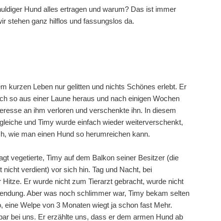
huldiger Hund alles ertragen und warum? Das ist immer
wir stehen ganz hilflos und fassungslos da.
em kurzen Leben nur gelitten und nichts Schönes erlebt. Er
ach so aus einer Laune heraus und nach einigen Wochen
teresse an ihm verloren und verschenkte ihn. In diesem
 gleiche und Timy wurde einfach wieder weiterverschenkt,
lich, wie man einen Hund so herumreichen kann.
agt vegetierte, Timy auf dem Balkon seiner Besitzer (die
icht verdient) vor sich hin. Tag und Nacht, bei
Hitze. Er wurde nicht zum Tierarzt gebracht, wurde nicht
endung. Aber was noch schlimmer war, Timy bekam selten
ab, eine Welpe von 3 Monaten wiegt ja schon fast Mehr.
bar bei uns. Er erzählte uns, dass er dem armen Hund ab