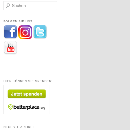
S
u
c
h
FOLGEN SIE UNS:
e
n
HIER KÖNNEN SIE SPENDEN!
NEUESTE ARTIKEL