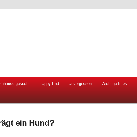
 Hunde und Katzen
ien e.V.
Zuhause gesucht
Happy End
Unvergessen
Wichtige Infos
trägt ein Hund?