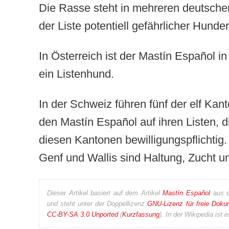
Die Rasse steht in mehreren deutsch
der Liste potentiell gefährlicher Hunde
In Österreich ist der Mastín Español i
ein Listenhund.
In der Schweiz führen fünf der elf Kan
den Mastín Español auf ihren Listen, di
diesen Kantonen bewilligungspflichtig
Genf und Wallis sind Haltung, Zucht u
Dieser Artikel basiert auf dem Artikel
Mastín Español
aus d
und steht unter der Doppellizenz
GNU-Lizenz für freie Doku
CC-BY-SA 3.0 Unported
(
Kurzfassung
). In der Wikipedia ist 