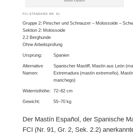
Mastín Español
FCI-STANDARD NR. 91
Gruppe 2: Pinscher und Schnauzer – Molossoide – Sch
Sektion 2: Molossoide
2.2 Berghunde
Ohne Arbeitsprüfung
Ursprung:
Spanien
Alternative
Spanischer Mastiff, Mastín aus León (ma
Namen:
Extremadura (mastín extremeño), Mastí
manchego)
Widerristhöhe:
72–82 cm
Gewicht:
55–70 kg
Der Mastín Español, der Spanische Mast
FCI (Nr. 91, Gr. 2, Sek. 2.2) anerkann