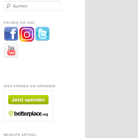
S
u
c
h
FOLGEN SIE UNS:
e
n
HIER KÖNNEN SIE SPENDEN!
NEUESTE ARTIKEL