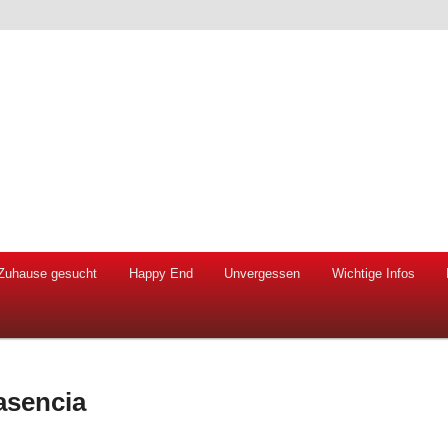
 Hunde und Katzen
ien e.V.
Zuhause gesucht
Happy End
Unvergessen
Wichtige Infos
asencia