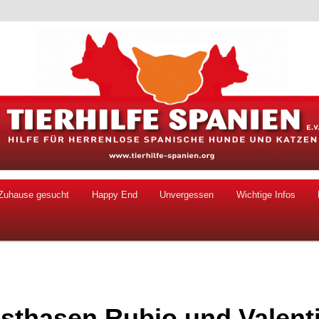
 Hunde und Katzen
ien e.V.
Zuhause gesucht
Happy End
Unvergessen
Wichtige Infos
sthasen Rubio und Valent