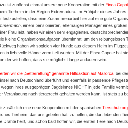
zu ist zunächst einmal unsere neue Kooperation mit der
Finca Capot
nem Tierheim in der Region Extremadura. Im Frühjahr dieses Jahres
 festzustellen, dass eine Zusammenarbeit hier auf eine gute Organisa
immermann
, einem pensionierten, ehemaligen Manager eines großen
iner Frau lebt, haben wir einen sehr engagierten, deutschsprechende
ele kleine Organisationsaufgaben übernimmt, um den reibungslosen 
ückweg haben wir sogleich vier Hunde aus diesem Heim im Flugze
n in liebevolle Hände vermittelt wurden. Mit der Finca Capote hat sic
n der wir hoffen, dass sie möglichst lange andauern wird.
erten wir die „Setterrettung“ genannte Hilfsaktion auf Mallorca
, bei d
insel nach Deutschland überführt und ebenfalls in passende Pflegeste
r wegen ihres ausgeprägten Jagdsinnes NICHT in jede Familie vermi
r Veranlagung nach tiergerecht gehalten werden kann, ist stets zu b
 zusätzlich eine neue Kooperation mit der spanischen
Tierschutzorg
rtliches Tierheim, das uns gebeten hat, zu helfen, die dort lebenden Ti
ie Drähte heiß, und schon bald hoffen wir, die ersten Tiere nach Deuts