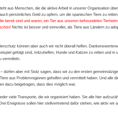
eht aus Menschen, die die aktive Arbeit in unserer Organisation übe
auch persönliches Geld zu opfern, um die spanischen Tiere zu retten
die bereit sind und waren, ein Tier aus unseren befreundeten Tierhe
eschön!
Nichts ist besser und sinnvoller, als Tiere aus Ländern zu adop
 Tierschutz können aber auch wir nicht überall helfen. Dankenswerter
ispiel gefolgt sind, mitzuhelfen, Hunde und Katzen zu retten und in
 vermitteln.
n – dürfen aber mit Stolz sagen, dass wir zu den ersten gemeinnützig
iere aus Problemregionen geholfen und vermittelt haben. Und alle di
n dazu beigetragen, dass dies möglich war.
der viele Transporte, die wir organisiert haben. Sie alle hier aufzu
i Ereignisse sollen hier stellvertretend dafür stehen, wie aktiv wir