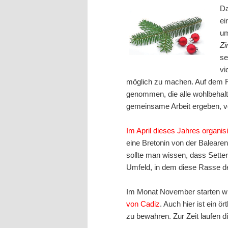
Da
ei
um
Z
se
vi
möglich zu machen. Auf dem R
genommen, die alle wohlbehalte
gemeinsame Arbeit ergeben, vo
Im April dieses Jahres organisi
eine Bretonin von der Balearen
sollte man wissen, dass Sette
Umfeld, in dem diese Rasse de
Im Monat November starten wir
von Cadiz
. Auch hier ist ein ö
zu bewahren. Zur Zeit laufen d