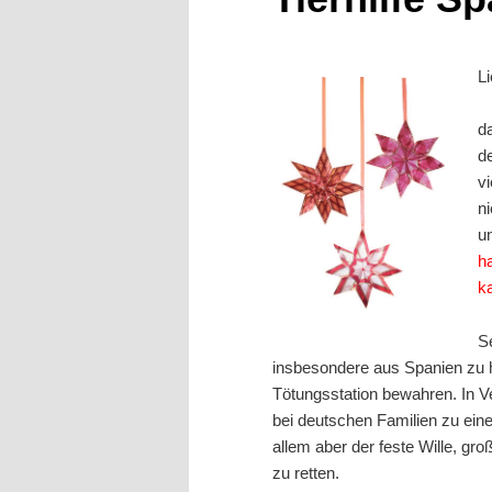
L
d
d
v
n
u
ha
k
S
insbesondere aus Spanien zu h
Tötungsstation bewahren. In Ve
bei deutschen Familien zu ein
allem aber der feste Wille, gr
zu retten.