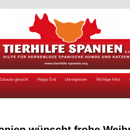
 Hunde und Katzen
ien e.V.
Zuhause gesucht
Happy End
Unvergessen
Wichtige Infos
panien wünscht frohe Weih