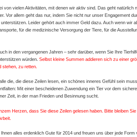
i von vielen Aktivitäten, mit denen wir aktiv sind. Das geht natürlich n
er. Vor allem geht das nur, indem Sie nicht nur unser Engagement durch
 unterstützen. Leider gehört auch immer Geld dazu. Auch wenn wir all
ransporte, für die medizinische Versorgung der Tiere, für die Ausstell
auch in den vergangenen Jahren – sehr darüber, wenn Sie Ihre Tierhil
nterstützen würden.
Selbst kleine Summen addieren sich zu einer g
 stehen, zu retten.
alle die, die diese Zeilen lesen, ein schönes inneres Gefühl sein mus
tfalten: Mit einer bescheidenen Zuwendung ein Tier vor dem sicheren
ner Zeit, in der man Frieden und Besinnung sucht.
nzem Herzen, dass Sie diese Zeilen gelesen haben. Bitte bleiben Si
rbeit.
Ihnen alles erdenklich Gute für 2014 und freuen uns über jede Form