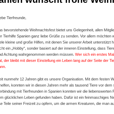
iebe Tierfreunde,
as bevorstehende Weihnachtsfest bietet uns Gelegenheit, allen Mitgl
er Tierhilfe Spanien ganz liebe Grüße zu senden. Vor allem möchten 
iele kleine und große Hilfen, mit denen Sie unserer Arbeit unterstützt 
icht ein „Hobby“, sonder basiert auf der inneren Einstellung, dass Tie
nd Achtung wahrgenommen werden müssen.
Wer sich ein erstes Mal
t, der bleibt mit dieser Einstellung ein Leben lang auf der Seite der T
ann.
eit nunmehr 12 Jahren gibt es unsere Organisation. Mit dem festen 
elfen, konnten wir in diesen Jahren mehr als tausend Tiere vor dem
rbindung mit Tierfreunden in Spanien konnten wir die liebenswerten Fe
em glücklichen Leben gefunden haben. Dafür ist ein feinmaschiges Ne
oße Teile seiner Freizeit zu opfern, um die armen Kreaturen, die man a