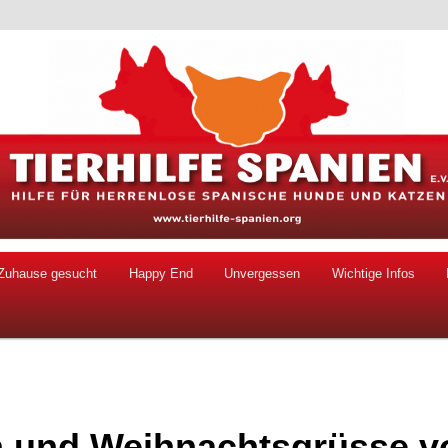
 Hunde und Katzen
ien e.V.
Zuhause gesucht
Happy End
Unvergessen
Wichtige Infos
n und Weihnachtsgrüsse v