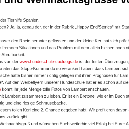
der Tierhilfe Spanien,
ert? Ja, ja, genau der, der in der Rubrik „Happy End/Stories“ mit St
asser den Rhein herunter geflossen und der kleine Kerl hat sich präch
n fremden Situationen und das Problem mit dem allein bleiben noch nich
 Abrufbarkeit.
las von der
www.hundeschule-cooldogs.de
ist der festen Überzeugung
onaten das Stopp-Kommando so verankert haben, dass Lambert sich
sche hatte bisher immer richtig gelegen mit ihren Prognosen für Lam
. Auf den Werbeflyern unserer Hundeschule hat er es schon auf die T
e
könnt Ihr jede Menge tolle Fotos von Lambert anschauen.
t Lambert zusammen zu leben. Er ist ein Bretone, wie er im Buch ste
htig und eine riesige Schmusebacke.
diesem tollen Kerl eine 2. Chance gegeben habt. Wir profitieren davon
ns zurück gibt.
eihnachtsgruß und wünschen Euch weiterhin viel Erfolg bei Eurer Ar