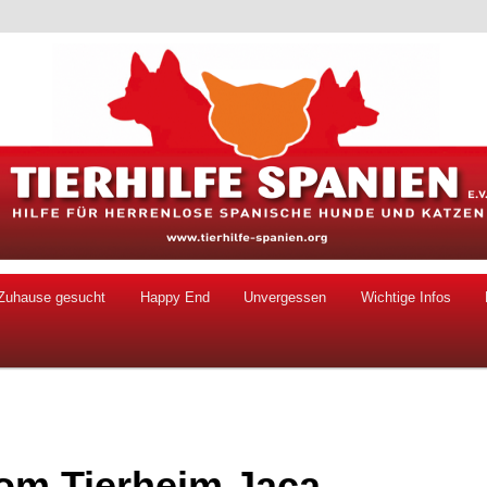
 Hunde und Katzen
ien e.V.
Zuhause gesucht
Happy End
Unvergessen
Wichtige Infos
om Tierheim Jaca