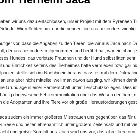
 haben wir uns dazu entschlossen, unser Projekt mit dem Pyrenäen 
ge Gründe. Wir möchten hier nur die nennen, die uns besonders wichtig 
äufiger vor, dass die Angaben zu den Tieren, die wir aus Jaca nach D
Fall, der uns besonders mitgenommen und berührt hat, war ein ohne j
eses Hundes, das verletzte Frauchen und der Hund selbst litten sehr un
t und Ehrlichkeit seitens des Tierheimes hätte vermieden bzw. gar nic
anien stellte sich im Nachhinein heraus, dass es mit dem Dalmatine
man uns aber nicht mitteilte, weil man davon ausging, wir kämen dami
eine Grundlage in einer Partnerschaft unter Tierschutzkollegen. Dies 
ine häufig dagewesene Fehlkommunikation über das Wesen der Tiere, d
h die Adoptanten und ihre Tiere vor oft große Herausforderungen gestell
 Jaca zudem ein immer größeres Misstrauen uns gegenüber, das für 
b & Seele und helfen ehrenamtlich unter großem Zeiteinsatz und mit v
cht und großer Sorgfalt aus. Jaca warf uns vor, dass ihre Tiere durc