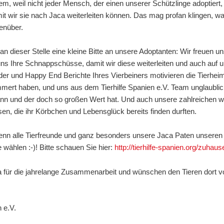
m, weil nicht jeder Mensch, der einen unserer Schützlinge adoptiert, e
it wir sie nach Jaca weiterleiten können. Das mag profan klingen, wa
enüber.
dieser Stelle eine kleine Bitte an unsere Adoptanten: Wir freuen uns 
e uns Ihre Schnappschüsse, damit wir diese weiterleiten und auch au
lder und Happy End Berichte Ihres Vierbeiners motivieren die Tierheimm
mert haben, und uns aus dem Tierhilfe Spanien e.V. Team unglaublich
nn und der doch so großen Wert hat. Und auch unsere zahlreichen w
sen, die ihr Körbchen und Lebensglück bereits finden durften.
wenn alle Tierfreunde und ganz besonders unsere Jaca Paten unseren 
 wählen :-)! Bitte schauen Sie hier:
http://tierhilfe-spanien.org/zuhau
für die jahrelange Zusammenarbeit und wünschen den Tieren dort vo
 e.V.