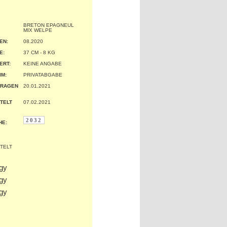
BRETON EPAGNEUL
MIX WELPE
EN:
08.2020
:
37 CM - 8 KG
ERT:
KEINE ANGABE
IM:
PRIVATABGABE
TRAGEN
20.01.2021
TELT
07.02.2021
2032
HE: