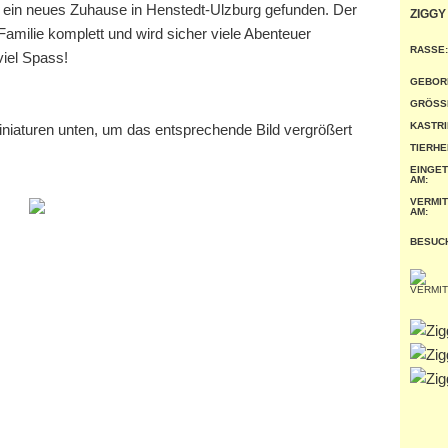
 ein neues Zuhause in Henstedt-Ulzburg gefunden. Der
ZIGGY
Familie komplett und wird sicher viele Abenteuer
RASSE:
iel Spass!
GEBOR
GRÖSSE
KASTRI
miniaturen unten, um das entsprechende Bild vergrößert
TIERHE
EINGE
AM:
VERMIT
AM:
BESUC