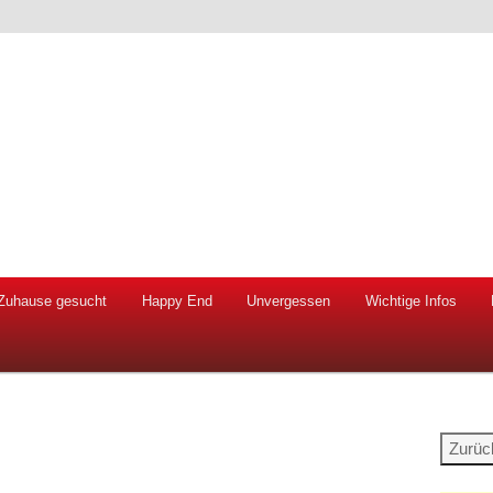
 Hunde und Katzen
ien e.V.
Zuhause gesucht
Happy End
Unvergessen
Wichtige Infos