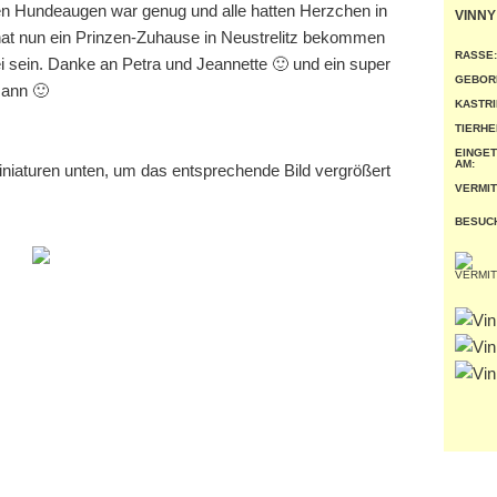
len Hundeaugen war genug und alle hatten Herzchen in
VINNY
hat nun ein Prinzen-Zuhause in Neustrelitz bekommen
RASSE:
i sein. Danke an Petra und Jeannette 🙂 und ein super
GEBOR
mann 🙂
KASTRI
TIERHE
EINGE
AM:
miniaturen unten, um das entsprechende Bild vergrößert
VERMIT
BESUC