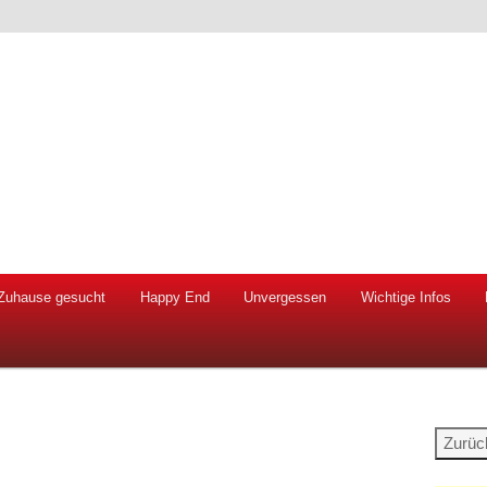
 Hunde und Katzen
ien e.V.
Zuhause gesucht
Happy End
Unvergessen
Wichtige Infos