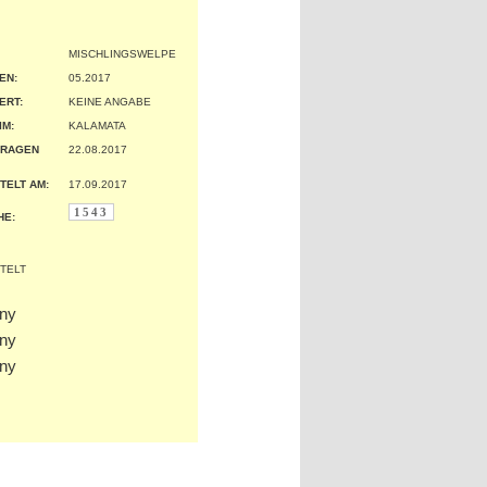
MISCHLINGSWELPE
EN:
05.2017
ERT:
KEINE ANGABE
IM:
KALAMATA
TRAGEN
22.08.2017
TELT AM:
17.09.2017
1543
HE: