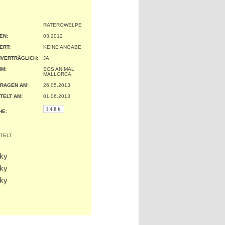
RATEROWELPE
EN:
03.2012
ERT:
KEINE ANGABE
VERTRÄGLICH:
JA
IM:
SOS ANIMAL
MALLORCA
RAGEN AM:
26.05.2013
TELT AM:
01.06.2013
1486
HE: