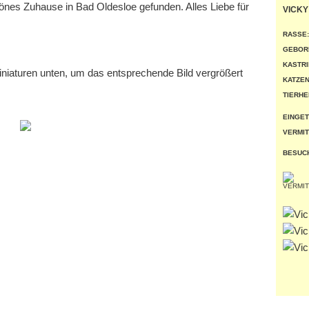
önes Zuhause in Bad Oldesloe gefunden. Alles Liebe für
VICKY
RASSE:
GEBOR
KASTRI
miniaturen unten, um das entsprechende Bild vergrößert
KATZEN
TIERHE
EINGET
VERMIT
BESUC