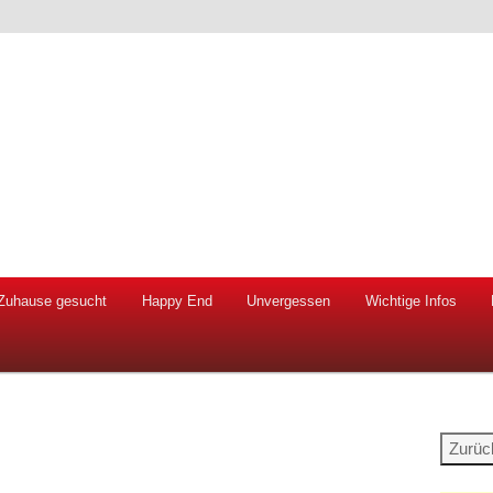
 Hunde und Katzen
ien e.V.
Zuhause gesucht
Happy End
Unvergessen
Wichtige Infos