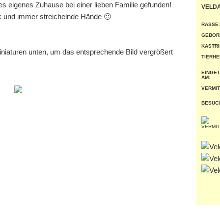
es eigenes Zuhause bei einer lieben Familie gefunden!
VELD
k und immer streichelnde Hände 🙂
RASSE:
GEBOR
KASTRI
miniaturen unten, um das entsprechende Bild vergrößert
TIERHE
EINGE
AM:
VERMIT
BESUC