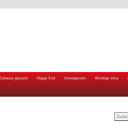
 Hunde und Katzen
ien e.V.
Zuhause gesucht
Happy End
Unvergessen
Wichtige Infos