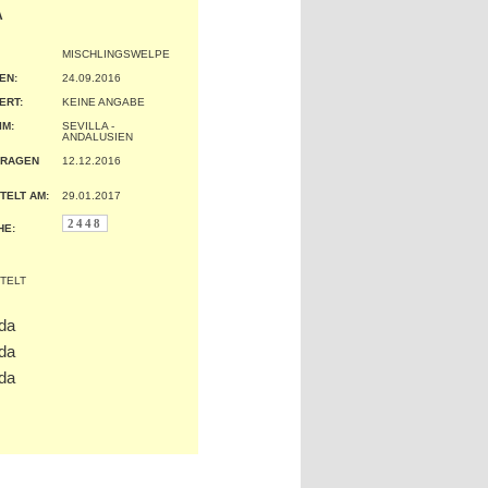
A
MISCHLINGSWELPE
EN:
24.09.2016
ERT:
KEINE ANGABE
IM:
SEVILLA -
ANDALUSIEN
TRAGEN
12.12.2016
TELT AM:
29.01.2017
2448
HE: