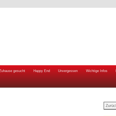
 Hunde und Katzen
ien e.V.
Zuhause gesucht
Happy End
Unvergessen
Wichtige Infos