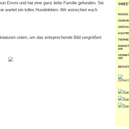
nun Emmi und hat eine ganz liebe Familie gefunden. Sie
SWEE
 sie wartet ein tolles Hundeleben. Wir wünschen euch
RASSE:
GEBOR
GRÖSSE
KASTRI
miniaturen unten, um das entsprechende Bild vergrößert
TIERHE
EINGE
AM:
VERMIT
AM:
BESUC