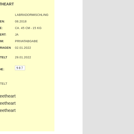
THEART
LABRADORMISCHLING
EN:
08.2018
:
CA. 45 CM - 15 KG
ERT:
JA
IM:
PRIVATABGABE
TRAGEN
02.01.2022
TELT
29.01.2022
987
HE: