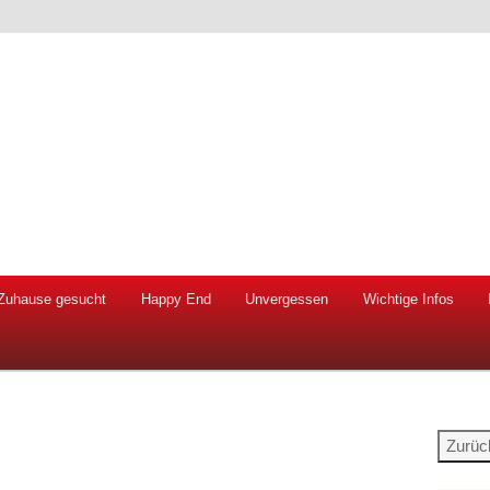
 Hunde und Katzen
ien e.V.
Zuhause gesucht
Happy End
Unvergessen
Wichtige Infos