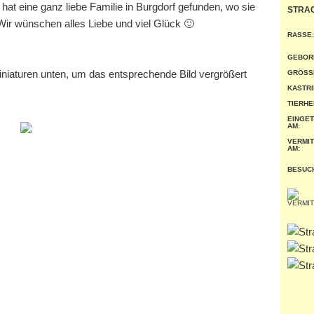
hat eine ganz liebe Familie in Burgdorf gefunden, wo sie
STRA
 Wir wünschen alles Liebe und viel Glück 🙂
RASSE:
GEBOR
miniaturen unten, um das entsprechende Bild vergrößert
GRÖSSE
KASTRI
TIERHE
EINGE
AM:
VERMIT
AM:
BESUC