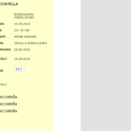
CCIATELLA
BODEGUERO-
ANDALUZ-MIX
EN:
10.05.2019
:
CA. 30 CM
ERT:
KEINE ANGABE
IM:
SEVILLA-ANDALUSIEN
TRAGEN
28.08.2019
TELT
16.09.2019
995
HE: