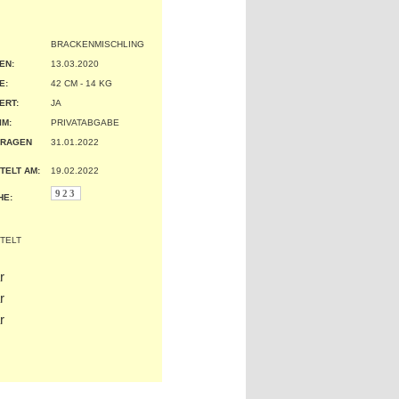
BRACKENMISCHLING
EN:
13.03.2020
:
42 CM - 14 KG
ERT:
JA
IM:
PRIVATABGABE
TRAGEN
31.01.2022
TELT AM:
19.02.2022
923
HE: