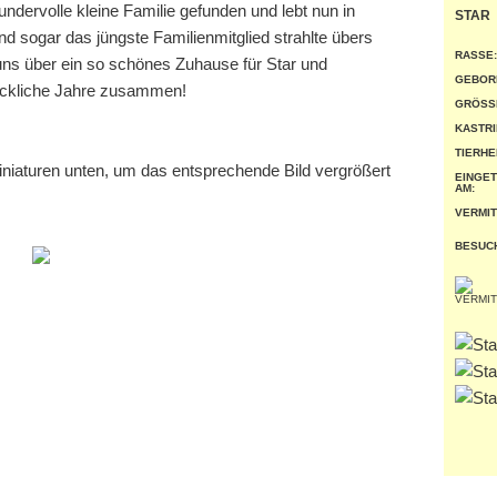
ndervolle kleine Familie gefunden und lebt nun in
STAR
nd sogar das jüngste Familienmitglied strahlte übers
RASSE:
uns über ein so schönes Zuhause für Star und
GEBOR
lückliche Jahre zusammen!
GRÖSSE
KASTRI
TIERHE
miniaturen unten, um das entsprechende Bild vergrößert
EINGE
AM:
VERMIT
BESUC