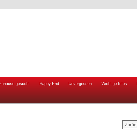
 Hunde und Katzen
ien e.V.
Zuhause gesucht
Happy End
Unvergessen
Wichtige Infos