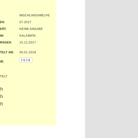
MISCHLINGSWELPE
EN:
07.2017
ERT:
KEINE ANGABE
IM:
KALAMATA
TRAGEN
15.12.2017
TELT AM:
06.01.2018
1650
HE: