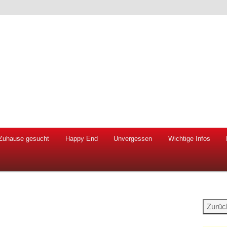
 Hunde und Katzen
ien e.V.
Zuhause gesucht
Happy End
Unvergessen
Wichtige Infos