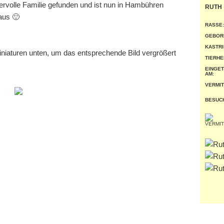
ervolle Familie gefunden und ist nun in Hambühren
RUTH
aus 🙂
RASSE:
GEBOR
KASTRI
miniaturen unten, um das entsprechende Bild vergrößert
TIERHE
EINGE
AM:
VERMIT
BESUC