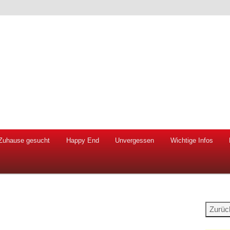
 Hunde und Katzen
ien e.V.
Zuhause gesucht
Happy End
Unvergessen
Wichtige Infos