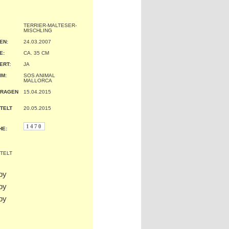
TERRIER-MALTESER-
MISCHLING
EN:
24.03.2007
:
CA. 35 CM
ERT:
JA
IM:
SOS ANIMAL
MALLORCA
TRAGEN
15.04.2015
TELT
20.05.2015
1470
HE: