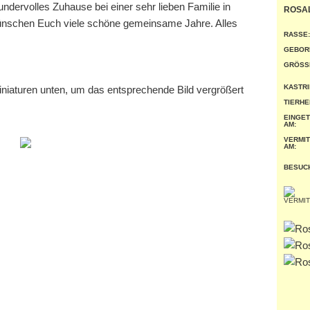
undervolles Zuhause bei einer sehr lieben Familie in
ROSA
ünschen Euch viele schöne gemeinsame Jahre. Alles
RASSE:
GEBOR
GRÖSSE
KASTRI
miniaturen unten, um das entsprechende Bild vergrößert
TIERHE
EINGE
AM:
VERMIT
AM:
BESUC