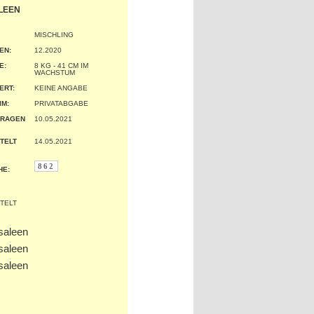
LEEN
MISCHLING
EN:
12.2020
:
8 KG - 41 CM IM
WACHSTUM
ERT:
KEINE ANGABE
IM:
PRIVATABGABE
TRAGEN
10.05.2021
TELT
14.05.2021
862
HE: