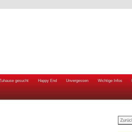
 Hunde und Katzen
ien e.V.
Zuhause gesucht
Happy End
Unvergessen
Wichtige Infos