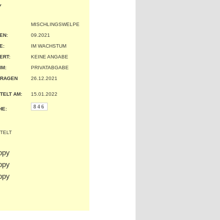
Y
MISCHLINGSWELPE
EN:
09.2021
:
IM WACHSTUM
ERT:
KEINE ANGABE
IM:
PRIVATABGABE
TRAGEN
26.12.2021
TELT AM:
15.01.2022
846
HE: