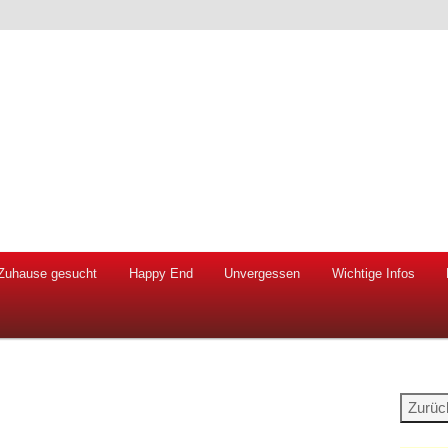
 Hunde und Katzen
ien e.V.
Zuhause gesucht
Happy End
Unvergessen
Wichtige Infos