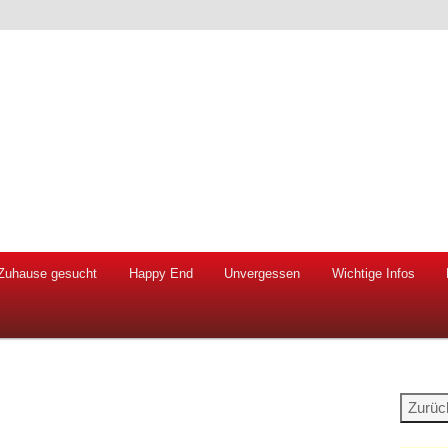
 Hunde und Katzen
ien e.V.
Zuhause gesucht
Happy End
Unvergessen
Wichtige Infos