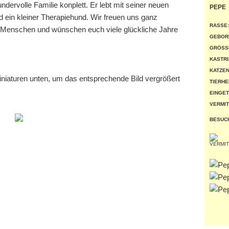
dervolle Familie konplett. Er lebt mit seiner neuen
PEPE
d ein kleiner Therapiehund. Wir freuen uns ganz
RASSE:
 Menschen und wünschen euch viele glückliche Jahre
GEBOR
GRÖSSE
KASTRI
KATZEN
miniaturen unten, um das entsprechende Bild vergrößert
TIERHE
EINGET
VERMIT
BESUC