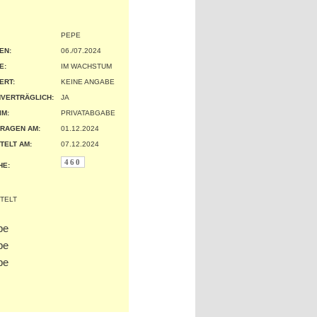
PEPE
EN:
06./07.2024
:
IM WACHSTUM
ERT:
KEINE ANGABE
VERTRÄGLICH:
JA
IM:
PRIVATABGABE
RAGEN AM:
01.12.2024
TELT AM:
07.12.2024
460
HE: