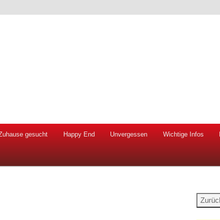
 Hunde und Katzen
ien e.V.
Zuhause gesucht
Happy End
Unvergessen
Wichtige Infos