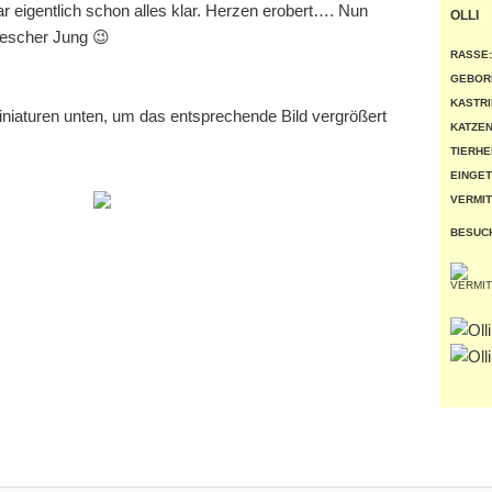
r eigentlich schon alles klar. Herzen erobert…. Nun
OLLI
rnescher Jung 😉
RASSE:
GEBOR
KASTRI
miniaturen unten, um das entsprechende Bild vergrößert
KATZEN
TIERHE
EINGET
VERMIT
BESUC