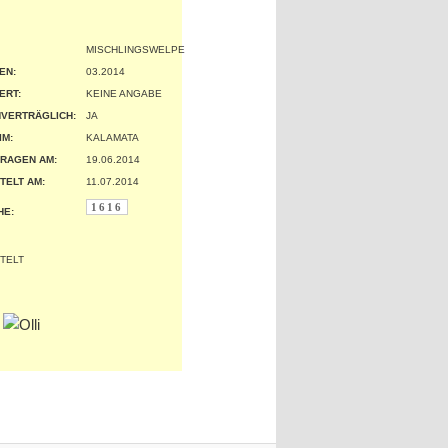
MISCHLINGSWELPE
EN:
03.2014
ERT:
KEINE ANGABE
VERTRÄGLICH:
JA
IM:
KALAMATA
RAGEN AM:
19.06.2014
TELT AM:
11.07.2014
1616
HE: