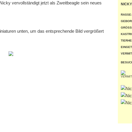
icky vervollständigt jetzt als Zweitbeagle sein neues
NICKY
RASSE:
GEBOR
GRÖSSE
miniaturen unten, um das entsprechende Bild vergrößert
KASTRI
TIERHE
EINGET
VERMIT
BESUC