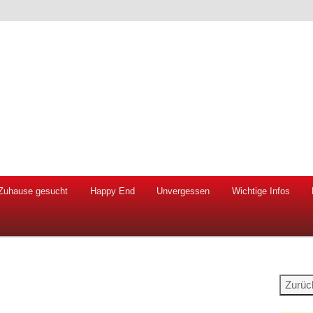
 Hunde und Katzen
ien e.V.
Zuhause gesucht
Happy End
Unvergessen
Wichtige Infos