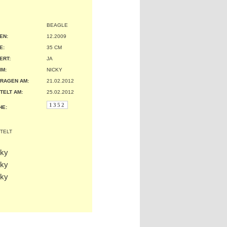
BEAGLE
EN:
12.2009
:
35 CM
ERT:
JA
IM:
NICKY
RAGEN AM:
21.02.2012
TELT AM:
25.02.2012
1352
HE: