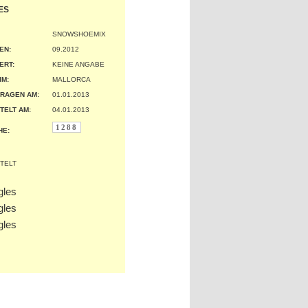
ES
SNOWSHOEMIX
EN:
09.2012
ERT:
KEINE ANGABE
IM:
MALLORCA
RAGEN AM:
01.01.2013
TELT AM:
04.01.2013
1288
HE: