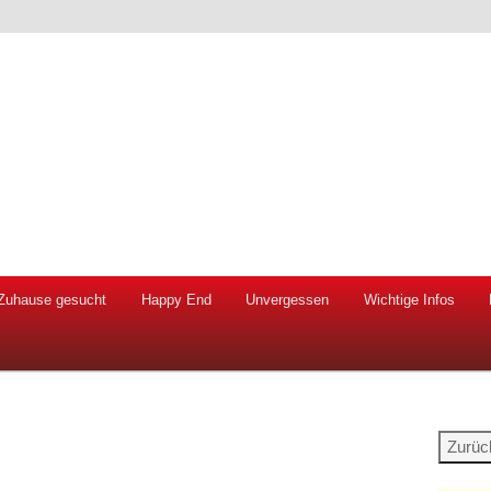
 Hunde und Katzen
ien e.V.
Zuhause gesucht
Happy End
Unvergessen
Wichtige Infos