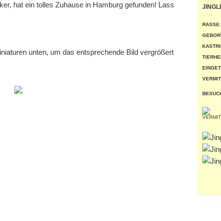
cker, hat ein tolles Zuhause in Hamburg gefunden! Lass
JINGL
RASSE:
GEBOR
KASTRI
miniaturen unten, um das entsprechende Bild vergrößert
TIERHE
EINGET
VERMIT
BESUC