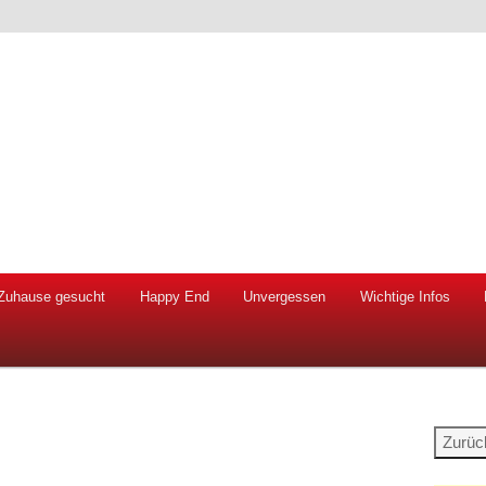
 Hunde und Katzen
ien e.V.
Zuhause gesucht
Happy End
Unvergessen
Wichtige Infos