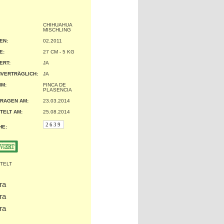
CHIHUAHUA
MISCHLING
EN:
02.2011
:
27 CM - 5 KG
ERT:
JA
VERTRÄGLICH:
JA
IM:
FINCA DE
PLASENCIA
RAGEN AM:
23.03.2014
TELT AM:
25.08.2014
2639
HE: