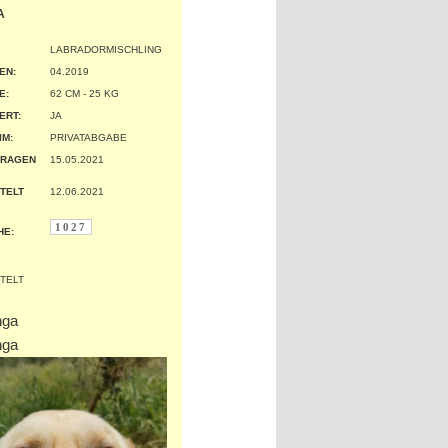
A
LABRADORMISCHLING
EN:
04.2019
:
62 CM - 25 KG
ERT:
JA
IM:
PRIVATABGABE
TRAGEN
15.05.2021
TELT
12.06.2021
1027
HE: