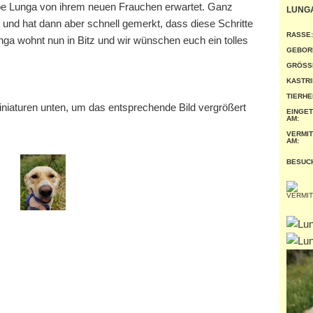
iebe Lunga von ihrem neuen Frauchen erwartet. Ganz
LUNG
 und hat dann aber schnell gemerkt, dass diese Schritte
RASSE:
nga wohnt nun in Bitz und wir wünschen euch ein tolles
GEBOR
GRÖSSE
KASTRI
TIERHE
miniaturen unten, um das entsprechende Bild vergrößert
EINGE
AM:
VERMIT
AM:
BESUC