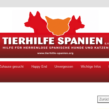
 Hunde und Katzen
ien e.V.
Zuhause gesucht
Happy End
Unvergessen
Wichtige Infos