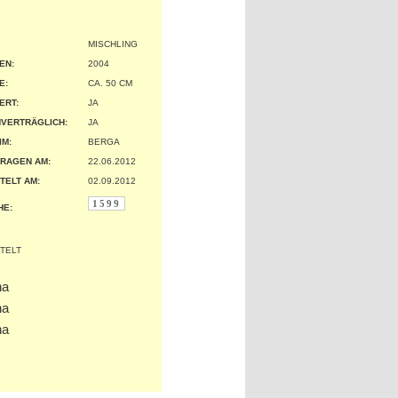
MISCHLING
EN:
2004
:
CA. 50 CM
ERT:
JA
VERTRÄGLICH:
JA
IM:
BERGA
RAGEN AM:
22.06.2012
TELT AM:
02.09.2012
1599
HE: