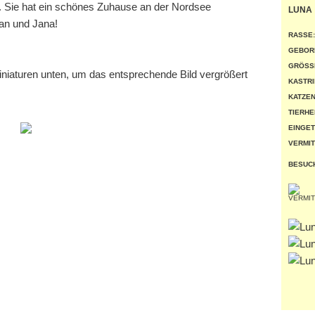
. Sie hat ein schönes Zuhause an der Nordsee
LUNA
jan und Jana!
RASSE:
GEBOR
GRÖSSE
miniaturen unten, um das entsprechende Bild vergrößert
KASTRI
KATZEN
TIERHE
EINGET
VERMIT
BESUC