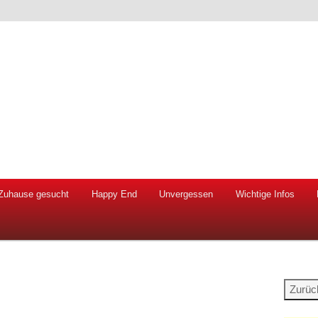
 Hunde und Katzen
ien e.V.
Zuhause gesucht
Happy End
Unvergessen
Wichtige Infos