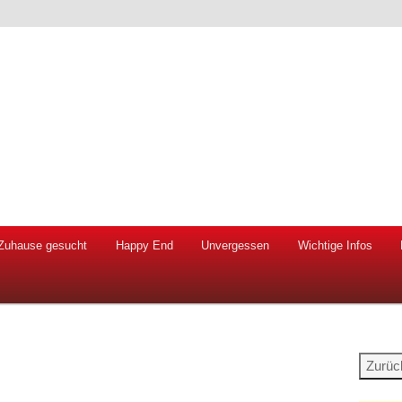
 Hunde und Katzen
ien e.V.
Zuhause gesucht
Happy End
Unvergessen
Wichtige Infos