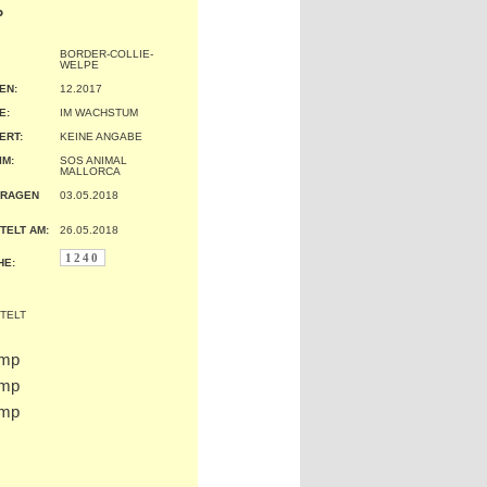
P
BORDER-COLLIE-
WELPE
EN:
12.2017
:
IM WACHSTUM
ERT:
KEINE ANGABE
IM:
SOS ANIMAL
MALLORCA
TRAGEN
03.05.2018
TELT AM:
26.05.2018
1240
HE: