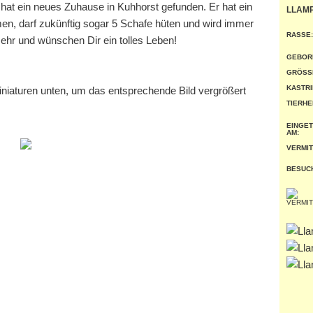
hat ein neues Zuhause in Kuhhorst gefunden. Er hat ein
LLAM
n, darf zukünftig sogar 5 Schafe hüten und wird immer
RASSE:
sehr und wünschen Dir ein tolles Leben!
GEBOR
GRÖSSE
KASTRI
miniaturen unten, um das entsprechende Bild vergrößert
TIERHE
EINGE
AM:
VERMIT
BESUC