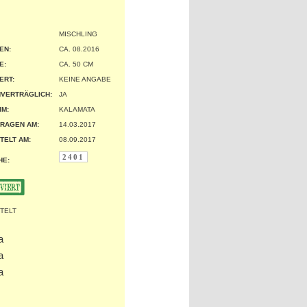
MISCHLING
EN:
CA. 08.2016
:
CA. 50 CM
ERT:
KEINE ANGABE
VERTRÄGLICH:
JA
IM:
KALAMATA
RAGEN AM:
14.03.2017
TELT AM:
08.09.2017
2401
HE: