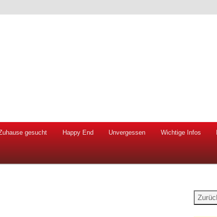
 Hunde und Katzen
ien e.V.
Zuhause gesucht
Happy End
Unvergessen
Wichtige Infos