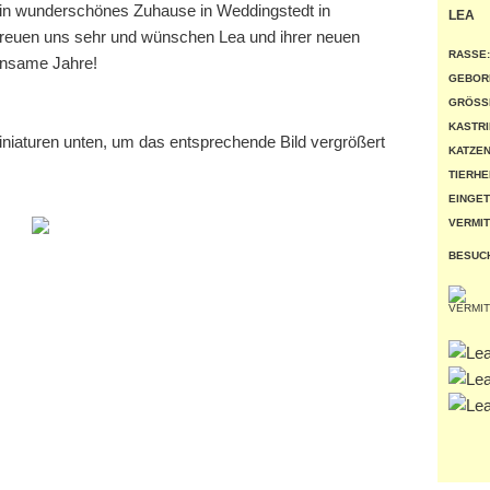
ein wunderschönes Zuhause in Weddingstedt in
LEA
freuen uns sehr und wünschen Lea und ihrer neuen
RASSE:
einsame Jahre!
GEBOR
GRÖSSE
KASTRI
miniaturen unten, um das entsprechende Bild vergrößert
KATZEN
TIERHE
EINGET
VERMIT
BESUC