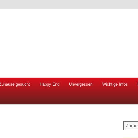
 Hunde und Katzen
ien e.V.
Zuhause gesucht
Happy End
Unvergessen
Wichtige Infos