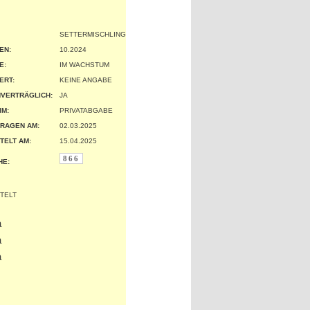
SETTERMISCHLING
EN:
10.2024
:
IM WACHSTUM
ERT:
KEINE ANGABE
VERTRÄGLICH:
JA
IM:
PRIVATABGABE
RAGEN AM:
02.03.2025
TELT AM:
15.04.2025
866
HE: