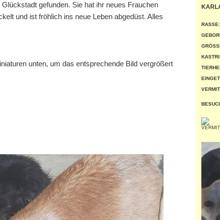
in Glückstadt gefunden. Sie hat ihr neues Frauchen
KARL
t und ist fröhlich ins neue Leben abgedüst. Alles
RASSE:
GEBOR
GRÖSSE
KASTRI
miniaturen unten, um das entsprechende Bild vergrößert
TIERHE
EINGET
VERMIT
BESUC