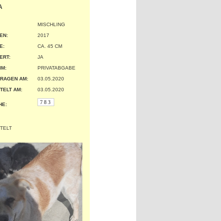
A
MISCHLING
EN:
2017
:
CA. 45 CM
ERT:
JA
IM:
PRIVATABGABE
RAGEN AM:
03.05.2020
TELT AM:
03.05.2020
783
HE: