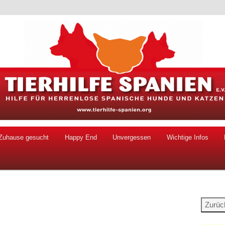
 Hunde und Katzen
ien e.V.
Zuhause gesucht
Happy End
Unvergessen
Wichtige Infos