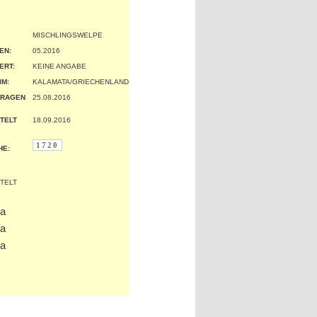
MISCHLINGSWELPE
EN:
05.2016
ERT:
KEINE ANGABE
IM:
KALAMATA/GRIECHENLAND
TRAGEN
25.08.2016
TELT
18.09.2016
1720
HE: