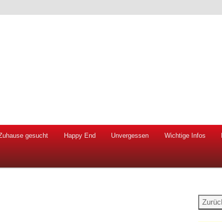
 Hunde und Katzen
ien e.V.
Zuhause gesucht
Happy End
Unvergessen
Wichtige Infos