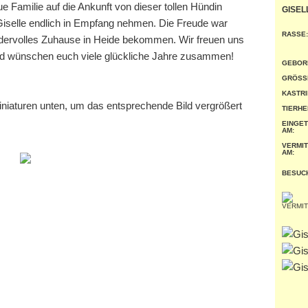
e Familie auf die Ankunft von dieser tollen Hündin
GISEL
 Giselle endlich in Empfang nehmen. Die Freude war
RASSE:
ndervolles Zuhause in Heide bekommen. Wir freuen uns
und wünschen euch viele glückliche Jahre zusammen!
GEBOR
GRÖSSE
KASTRI
miniaturen unten, um das entsprechende Bild vergrößert
TIERHE
EINGE
AM:
VERMIT
AM:
BESUC