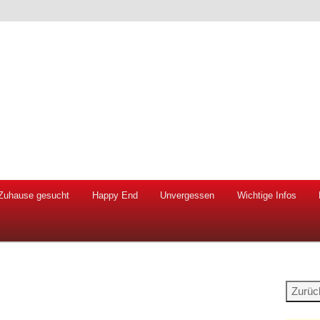
 Hunde und Katzen
ien e.V.
Zuhause gesucht
Happy End
Unvergessen
Wichtige Infos