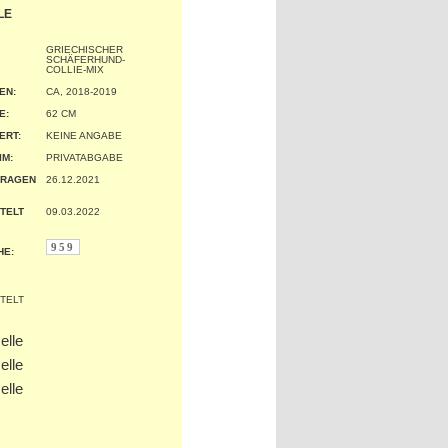
LE
GRIECHISCHER
SCHÄFERHUND-
COLLIE-MIX
EN:
CA, 2018-2019
:
62 CM
ERT:
KEINE ANGABE
IM:
PRIVATABGABE
TRAGEN
26.12.2021
TELT
09.03.2022
959
HE: