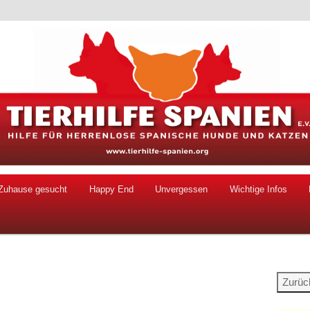
 Hunde und Katzen
ien e.V.
Zuhause gesucht
Happy End
Unvergessen
Wichtige Infos