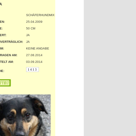
A
SCHÄFERHUNDMIX
EN:
25.04.2009
:
50 CM
ERT:
JA
VERTRÄGLICH:
JA
IM:
KEINE ANGABE
RAGEN AM:
27.08.2014
TELT AM:
03.09.2014
1413
HE: