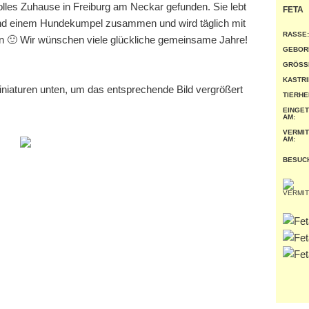
olles Zuhause in Freiburg am Neckar gefunden. Sie lebt
FETA
 und einem Hundekumpel zusammen und wird täglich mit
RASSE:
n 🙂 Wir wünschen viele glückliche gemeinsame Jahre!
GEBOR
GRÖSSE
KASTRI
miniaturen unten, um das entsprechende Bild vergrößert
TIERHE
EINGE
AM:
VERMIT
AM:
BESUC