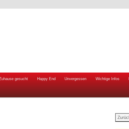
 Hunde und Katzen
ien e.V.
Zuhause gesucht
Happy End
Unvergessen
Wichtige Infos