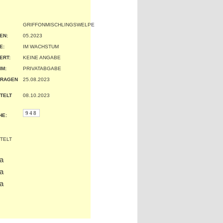
GRIFFONMISCHLINGSWELPE
EN:
05.2023
:
IM WACHSTUM
ERT:
KEINE ANGABE
IM:
PRIVATABGABE
TRAGEN
25.08.2023
TELT
08.10.2023
948
HE: