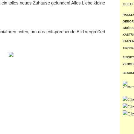
in tolles neues Zuhause gefunden! Alles Liebe kleine
CLEO
RASSE:
GEBOR
GRÖSSE
miniaturen unten, um das entsprechende Bild vergrößert
KASTRI
KATZEN
TIERHE
EINGET
VERMIT
BESUC