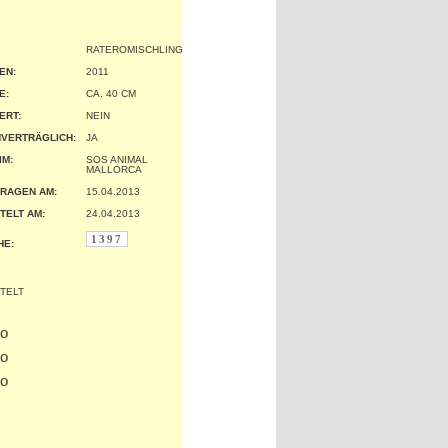
RATEROMISCHLING
EN:
2011
:
CA. 40 CM
ERT:
NEIN
VERTRÄGLICH:
JA
IM:
SOS ANIMAL
MALLORCA
RAGEN AM:
15.04.2013
TELT AM:
24.04.2013
1397
HE: