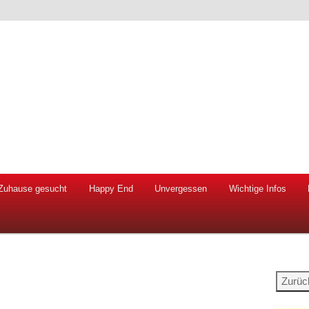
 Hunde und Katzen
ien e.V.
Zuhause gesucht
Happy End
Unvergessen
Wichtige Infos