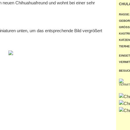
nen neuen Chihuahuafreund und wohnt bei einer sehr
CHUL
RASSE:
GEBOR
GRÖSSE
miniaturen unten, um das entsprechende Bild vergrößert
KASTRI
KATZEN
TIERHE
EINGET
VERMIT
BESUC