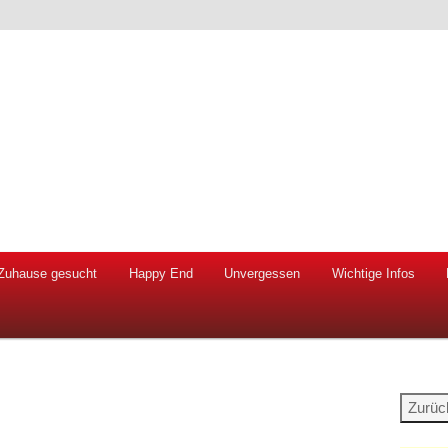
 Hunde und Katzen
ien e.V.
Zuhause gesucht
Happy End
Unvergessen
Wichtige Infos