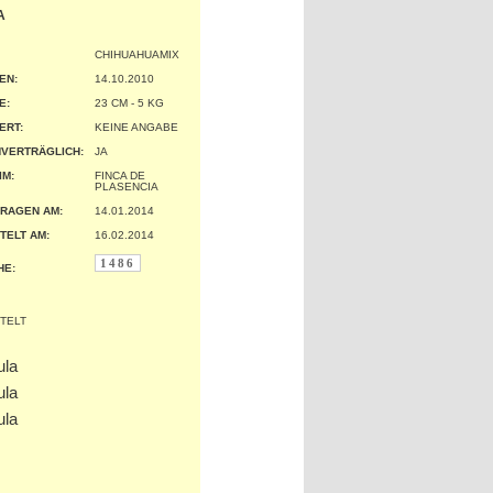
A
CHIHUAHUAMIX
EN:
14.10.2010
:
23 CM - 5 KG
ERT:
KEINE ANGABE
VERTRÄGLICH:
JA
IM:
FINCA DE
PLASENCIA
RAGEN AM:
14.01.2014
TELT AM:
16.02.2014
1486
HE: