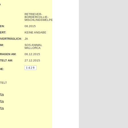
A
RETRIEVER-
BORDERCOLLIE-
MISCHLINGSWELPE
EN:
08.2015
ERT:
KEINE ANGABE
VERTRÄGLICH:
JA
IM:
SOS ANIMAL
MALLORCA
RAGEN AM:
06.12.2015
TELT AM:
27.12.2015
1429
HE: