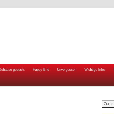
 Hunde und Katzen
ien e.V.
Zuhause gesucht
Happy End
Unvergessen
Wichtige Infos