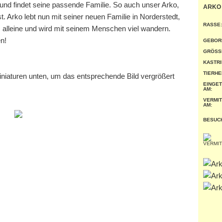
Hund findet seine passende Familie. So auch unser Arko,
ARKO
st. Arko lebt nun mit seiner neuen Familie in Norderstedt,
RASSE:
z alleine und wird mit seinem Menschen viel wandern.
en!
GEBOR
GRÖSSE
KASTRI
TIERHE
miniaturen unten, um das entsprechende Bild vergrößert
EINGE
AM:
VERMIT
AM:
BESUC