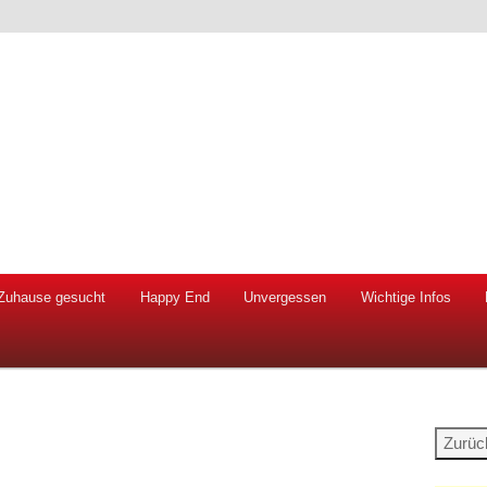
 Hunde und Katzen
ien e.V.
Zuhause gesucht
Happy End
Unvergessen
Wichtige Infos