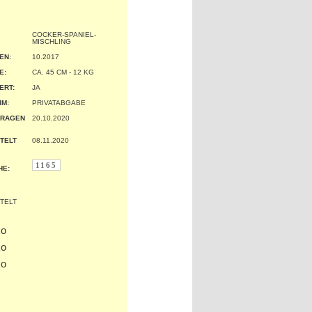
COCKER-SPANIEL-
MISCHLING
EN:
10.2017
:
CA. 45 CM - 12 KG
ERT:
JA
IM:
PRIVATABGABE
TRAGEN
20.10.2020
TELT
08.11.2020
1165
HE: