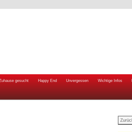
 Hunde und Katzen
ien e.V.
Zuhause gesucht
Happy End
Unvergessen
Wichtige Infos