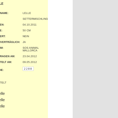
LE
 NAME:
LELLE
SETTERMISCHLING
EN:
04.10.2011
:
50 CM
ERT:
NEIN
VERTRÄGLICH:
JA
IM:
SOS ANIMAL
MALLORCA
RAGEN AM:
23.04.2012
TELT AM:
09.05.2012
2200
HE: