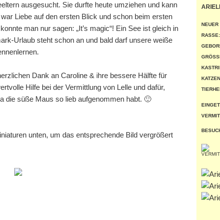
deeltern ausgesucht. Sie durfte heute umziehen und kann
ARIEL
 war Liebe auf den ersten Blick und schon beim ersten
NEUER
konnte man nur sagen: „It’s magic“! Ein See ist gleich in
RASSE:
rk-Urlaub steht schon an und bald darf unsere weiße
GEBOR
ennenlernen.
GRÖSSE
KASTRI
herzlichen Dank an Caroline & ihre bessere Hälfte für
KATZEN
volle Hilfe bei der Vermittlung von Lelle und dafür,
TIERHE
ika die süße Maus so lieb aufgenommen habt. 🙂
EINGET
VERMIT
BESUC
miniaturen unten, um das entsprechende Bild vergrößert