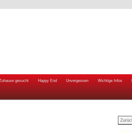
 Hunde und Katzen
ien e.V.
Zuhause gesucht
Happy End
Unvergessen
Wichtige Infos