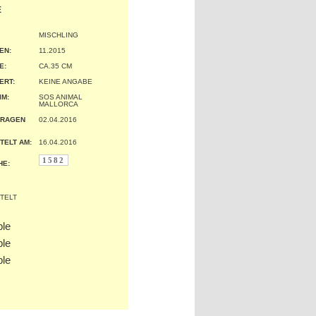
E
MISCHLING
EN:
11.2015
:
CA.35 CM
ERT:
KEINE ANGABE
IM:
SOS ANIMAL
MALLORCA
TRAGEN
02.04.2016
TELT AM:
16.04.2016
1582
HE: