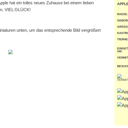
ple hat ein tolles neues Zuhause bei einem lieben
APPL
en. VIEL GLÜCK!
RASSE:
GEBOR
GRÖSSE
miniaturen unten, um das entsprechende Bild vergrößert
KASTRI
TIERHE
EINGE
AM:
VERMIT
BESUC